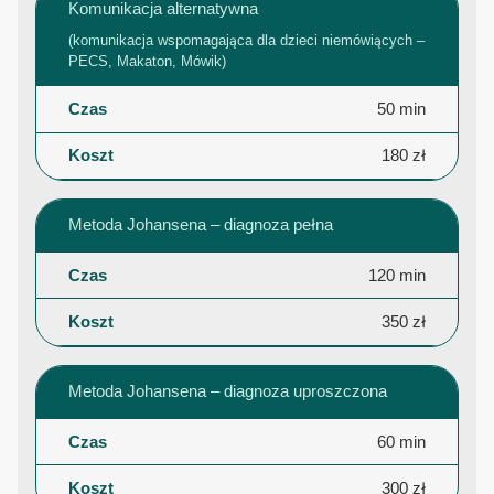
Komunikacja alternatywna
(komunikacja wspomagająca dla dzieci niemówiących –
PECS, Makaton, Mówik)
50 min
180 zł
Metoda Johansena – diagnoza pełna
120 min
350 zł
Metoda Johansena – diagnoza uproszczona
60 min
300 zł