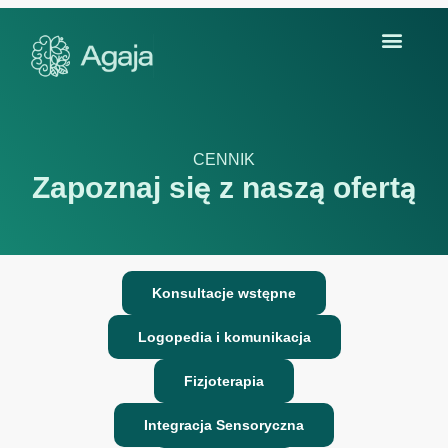
Inst
Face
Instag
Faceb
CENNIK
Zapoznaj się z naszą ofertą
Konsultacje wstępne​
Logopedia i komunikacja​
Fizjoterapia​
Integracja Sensoryczna​