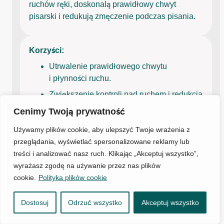
ruchów ręki, doskonalą prawidłowy chwyt
pisarski i redukują zmęczenie podczas pisania.
Korzyści:
Utrwalenie prawidłowego chwytu
i płynności ruchu.
Zwiększenie kontroli nad ruchem i redukcja
zmęczenia podczas pisania.
Cenimy Twoją prywatność
Poprawa koncentracji dzięki elementom
Używamy plików cookie, aby ulepszyć Twoje wrażenia z
stymulacji dotykowej i proprioceptywnej.
przeglądania, wyświetlać spersonalizowane reklamy lub
treści i analizować nasz ruch. Klikając „Akceptuj wszystko”,
wyrażasz zgodę na używanie przez nas plików
Terapia pedagogiczna, dysleksji i trudności
cookie.
Polityka plików cookie
szkolnych
z elementami integracji sensorycznej
Dostosuj
Odrzuć wszystko
Akceptuj wszystko
50 min