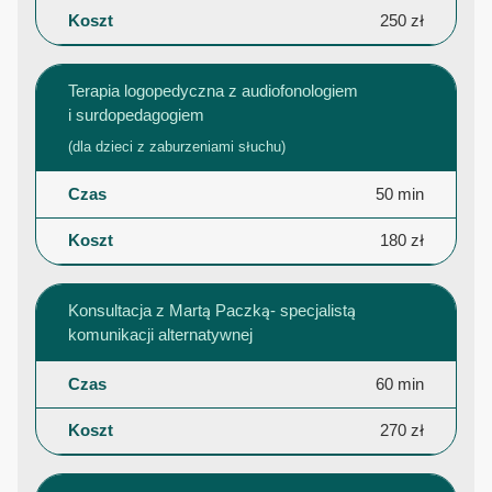
250 zł
Terapia logopedyczna z audiofonologiem
i surdopedagogiem
(dla dzieci z zaburzeniami słuchu)
50 min
180 zł
Konsultacja z Martą Paczką- specjalistą
komunikacji alternatywnej
60 min
270 zł