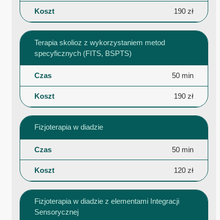
190 zł
Terapia skolioz z wykorzystaniem metod
specyficznych (FITS, BSPTS)
50 min
190 zł
Fizjoterapia w diadzie
50 min
120 zł
Fizjoterapia w diadzie z elementami Integracji
Sensorycznej