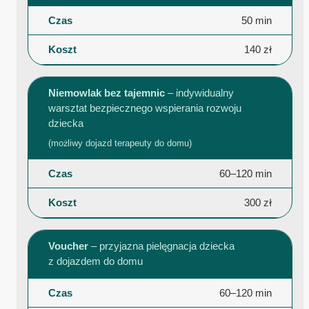
50 min
140 zł
Niemowlak bez tajemnic
– indywidualny
warsztat bezpiecznego wspierania rozwoju
dziecka
(możliwy dojazd terapeuty do domu)
60–120 min
300 zł
Voucher
– przyjazna pielęgnacja dziecka
z dojazdem do domu
60–120 min