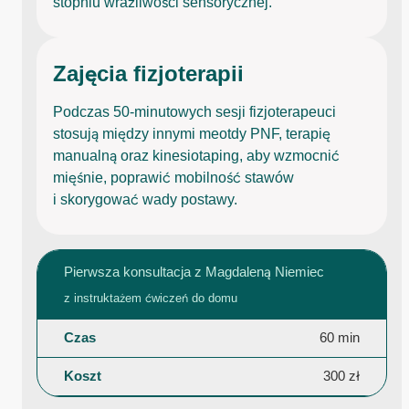
stopniu wrażliwości sensorycznej.
Zajęcia fizjoterapii
Podczas 50-minutowych sesji fizjoterapeuci
stosują między innymi meotdy PNF, terapię
manualną oraz kinesiotaping, aby wzmocnić
mięśnie, poprawić mobilność stawów
i skorygować wady postawy.
Pierwsza konsultacja z Magdaleną Niemiec
z instruktażem ćwiczeń do domu
60 min
300 zł