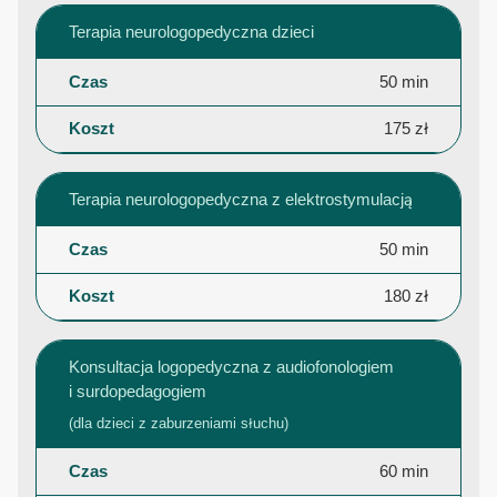
Terapia neurologopedyczna dzieci
50 min
175 zł
Terapia neurologopedyczna z elektrostymulacją
50 min
180 zł
Konsultacja logopedyczna z audiofonologiem
i surdopedagogiem
(dla dzieci z zaburzeniami słuchu)
60 min