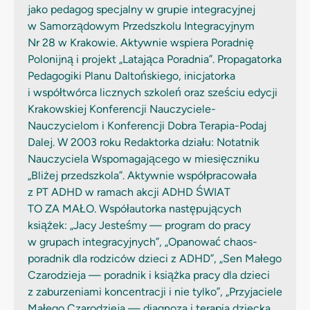
jako pedagog specjalny w grupie integracyjnej
w Samorządowym Przedszkolu Integracyjnym
Nr 28 w Krakowie. Aktywnie wspiera Poradnię
Polonijną i projekt „Latająca Poradnia”. Propagatorka
Pedagogiki Planu Daltońskiego, inicjatorka
i współtwórca licznych szkoleń oraz sześciu edycji
Krakowskiej Konferencji Nauczyciele-
Nauczycielom i Konferencji Dobra Terapia-Podaj
Dalej. W 2003 roku Redaktorka działu: Notatnik
Nauczyciela Wspomagającego w miesięczniku
„Bliżej przedszkola”. Aktywnie współpracowała
z PT ADHD w ramach akcji ADHD ŚWIAT
TO ZA MAŁO. Współautorka następujących
książek: „Jacy Jesteśmy — program do pracy
w grupach integracyjnych”, „Opanować chaos-
poradnik dla rodziców dzieci z ADHD”, „Sen Małego
Czarodzieja — poradnik i książka pracy dla dzieci
z zaburzeniami koncentracji i nie tylko”, „Przyjaciele
Małego Czarodzieja — diagnoza i terapia dziecka