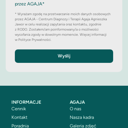
przez AGAJA*
* Wyrażam zgodę na przetwarzanie moich danych osobowych
przez AGAJA - Centrum Diagnozy i Terapii Agaja Agnieszka
Jawor w celu realizacji zapytania oraz kontaktu, zgodnie
z RODO. Zostałem/am poinformowany/a o możliwości
wycofania zgody w dowolnym momencie. Więcej informacji
w Polityce Prywatności.
Wyślij
INFORMACJE
AGAJA
Cennik
O nas
Kontakt
Nasza kadra
Poradnia
Galeria zdjęć